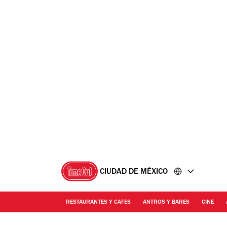
Ir
Ir
al
al
contenido
pie
de
página
CIUDAD DE MÉXICO
RESTAURANTES Y CAFES
ANTROS Y BARES
CINE