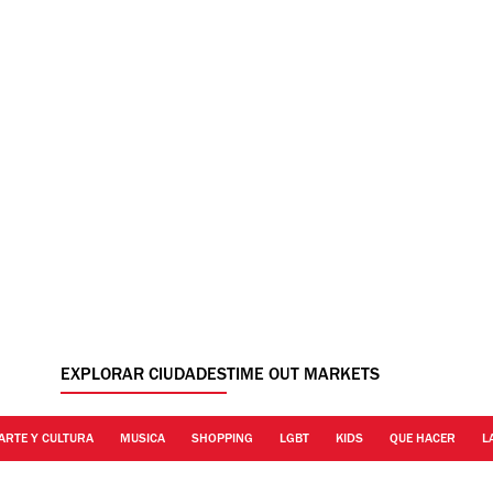
EXPLORAR CIUDADES
TIME OUT MARKETS
ARTE Y CULTURA
MUSICA
SHOPPING
LGBT
KIDS
QUE HACER
L