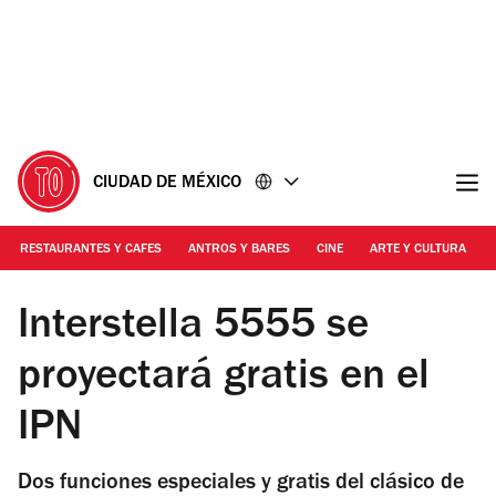
Ir
Ir
al
al
contenido
pie
de
página
CIUDAD DE MÉXICO
RESTAURANTES Y CAFES
ANTROS Y BARES
CINE
ARTE Y CULTURA
Foto: Cortesía
Interstella 5555 se
proyectará gratis en el
IPN
Dos funciones especiales y gratis del clásico de