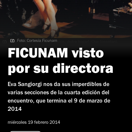
Foto: Cortesía Ficunam
Foto: Cortesía Ficunam | ¡Adiós, dulce hogar! (Otar Iosseliani,
1999)
FICUNAM visto
por su directora
Eva Sangiorgi nos da sus imperdibles de
varias secciones de la cuarta edición del
encuentro, que termina el 9 de marzo de
2014
miércoles 19 febrero 2014