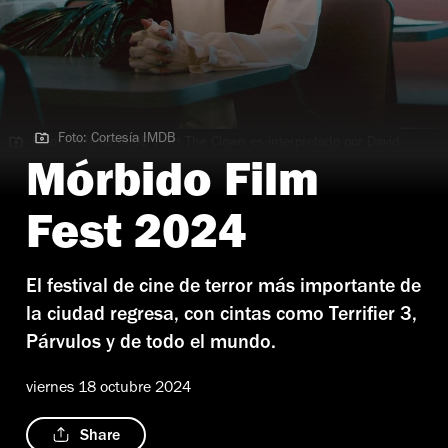
Foto: Cortesía IMDB
Foto: Cortesía IMDB | Art The Clown es interpretado por David
Howard Thornton
Mórbido Film
Fest 2024
El festival de cine de terror más importante de
la ciudad regresa, con cintas como Terrifier 3,
Párvulos y de todo el mundo.
viernes 18 octubre 2024
Share