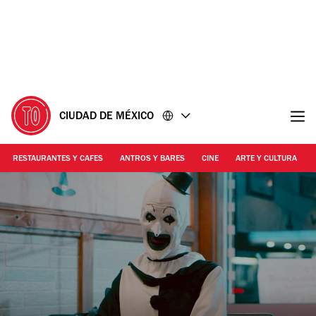
Ir
Ir
al
al
contenido
pie
de
página
CIUDAD DE MÉXICO
RESTAURANTES Y CAFES
ANTROS Y BARES
CINE
ARTE Y CULTURA