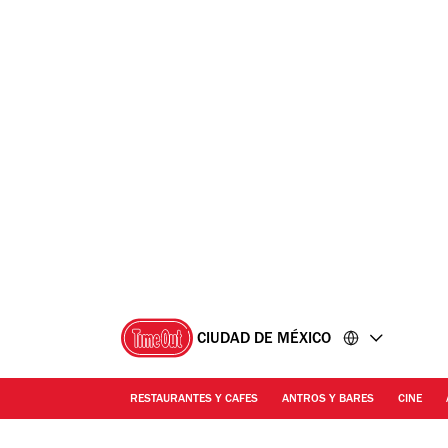
Ir
Ir
al
al
contenido
pie
de
página
CIUDAD DE MÉXICO
RESTAURANTES Y CAFES
ANTROS Y BARES
CINE