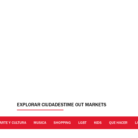
EXPLORAR CIUDADES
TIME OUT MARKETS
ARTE Y CULTURA
MUSICA
SHOPPING
LGBT
KIDS
QUE HACER
L