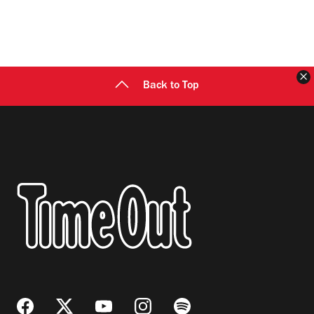
C
Back to Top