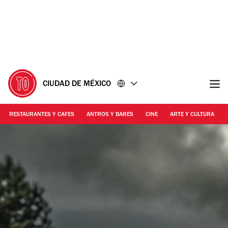
Ir
Ir
al
al
contenido
pie
de
página
CIUDAD DE MÉXICO
RESTAURANTES Y CAFES
ANTROS Y BARES
CINE
ARTE Y CULTURA