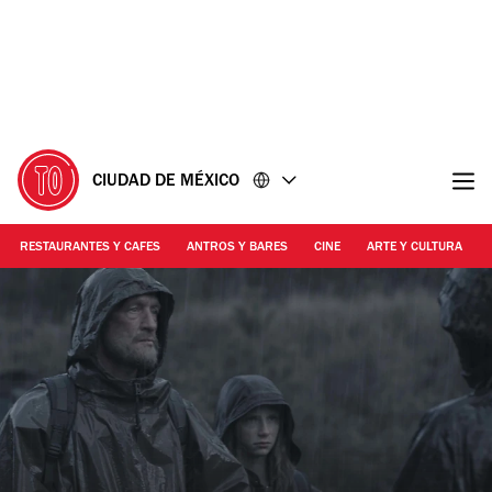
Ir
Ir
al
al
contenido
pie
de
página
CIUDAD DE MÉXICO
RESTAURANTES Y CAFES
ANTROS Y BARES
CINE
ARTE Y CULTURA