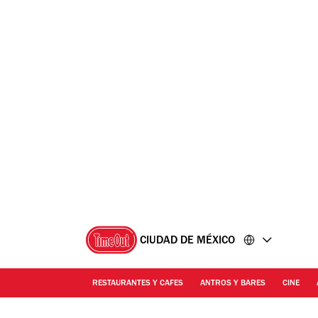
Ir
Ir
al
al
contenido
pie
de
página
CIUDAD DE MÉXICO
RESTAURANTES Y CAFES
ANTROS Y BARES
CINE