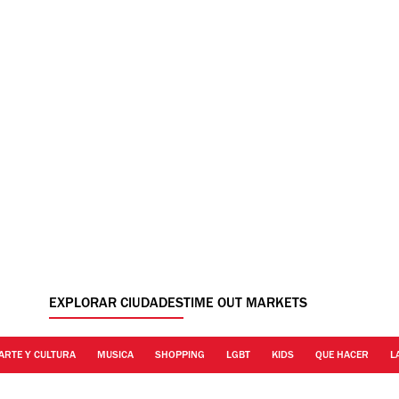
EXPLORAR CIUDADES
TIME OUT MARKETS
ARTE Y CULTURA
MUSICA
SHOPPING
LGBT
KIDS
QUE HACER
L