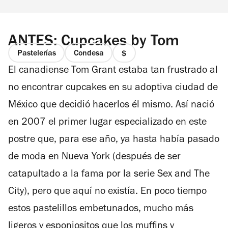
ANTES: Cupcakes by Tom
Pastelerías
Condesa
precio
El canadiense Tom Grant estaba tan frustrado al
1
de
no encontrar cupcakes en su adoptiva ciudad de
4
México que decidió hacerlos él mismo. Así nació
en 2007 el primer lugar especializado en este
postre que, para ese año, ya hasta había pasado
de moda en Nueva York (después de ser
catapultado a la fama por la serie Sex and The
City), pero que aquí no existía. En poco tiempo
estos pastelillos embetunados, mucho más
ligeros y esponjositos que los muffins y