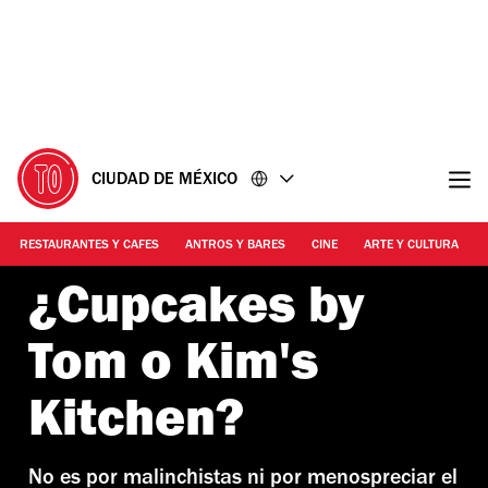
Ir
Ir
al
al
contenido
pie
de
página
CIUDAD DE MÉXICO
RESTAURANTES Y CAFES
ANTROS Y BARES
CINE
ARTE Y CULTURA
¿Cupcakes by
Tom o Kim's
Kitchen?
No es por malinchistas ni por menospreciar el