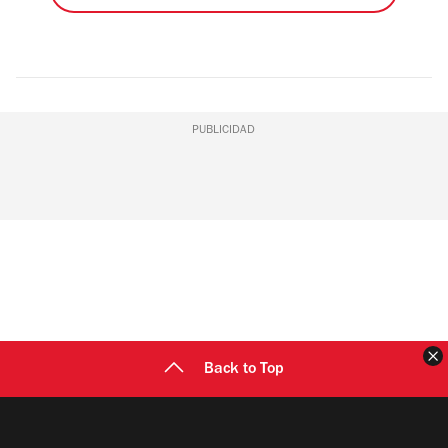
PUBLICIDAD
C
Back to Top