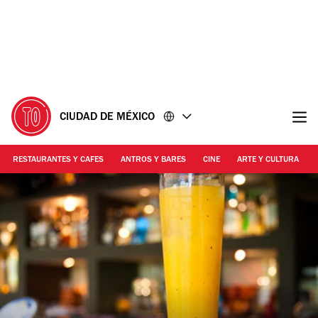
Ir
Ir
al
al
contenido
pie
de
página
CIUDAD DE MÉXICO
RESTAURANTES Y CAFES
ANTROS Y BARES
CINE
ARTE Y CULTURA