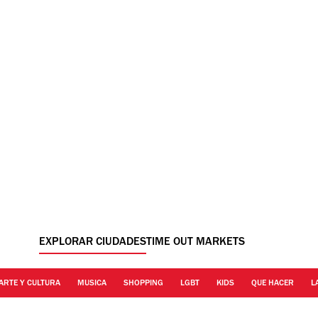
EXPLORAR CIUDADES
TIME OUT MARKETS
ARTE Y CULTURA
MUSICA
SHOPPING
LGBT
KIDS
QUE HACER
L