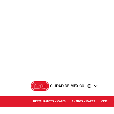
Ir
Ir
al
al
contenido
pie
de
página
CIUDAD DE MÉXICO
RESTAURANTES Y CAFES
ANTROS Y BARES
CINE