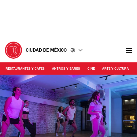
Ir
Ir
al
al
contenido
pie
de
página
CIUDAD DE MÉXICO
RESTAURANTES Y CAFES
ANTROS Y BARES
CINE
ARTE Y CULTURA