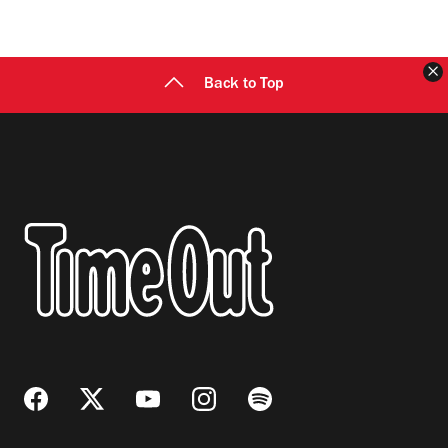
C
Back to Top