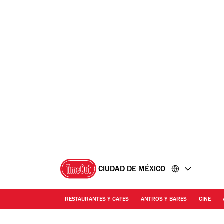
Ir
Ir
al
al
contenido
pie
de
página
CIUDAD DE MÉXICO
RESTAURANTES Y CAFES
ANTROS Y BARES
CINE