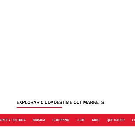
EXPLORAR CIUDADES
TIME OUT MARKETS
ARTE Y CULTURA
MUSICA
SHOPPING
LGBT
KIDS
QUE HACER
L