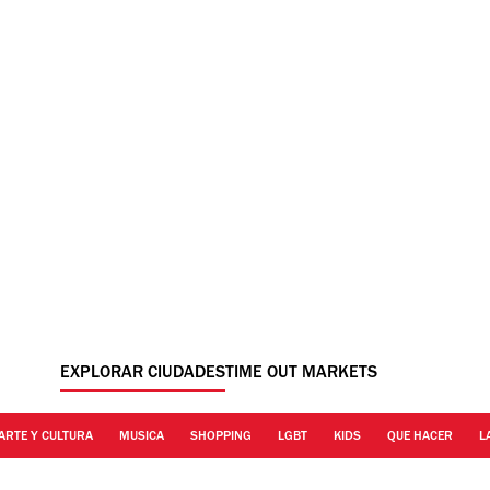
EXPLORAR CIUDADES
TIME OUT MARKETS
ARTE Y CULTURA
MUSICA
SHOPPING
LGBT
KIDS
QUE HACER
L