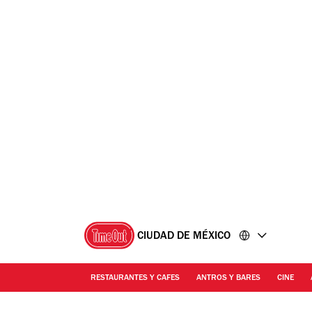
Ir
Ir
al
al
contenido
pie
de
página
CIUDAD DE MÉXICO
RESTAURANTES Y CAFES
ANTROS Y BARES
CINE