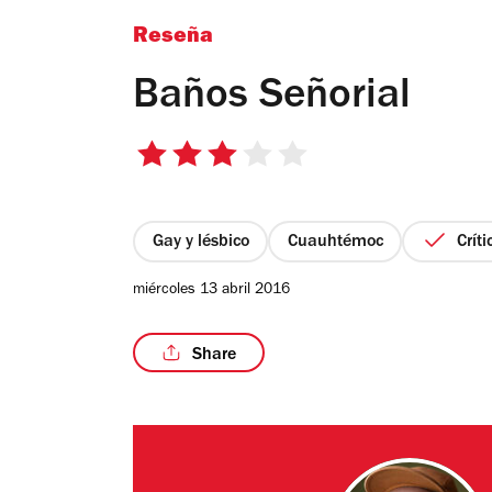
Reseña
Baños Señorial
3
de
5
estrellas
Gay y lésbico
Cuauhtémoc
Crít
miércoles 13 abril 2016
Share