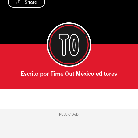
Share
Escrito por
Time Out México editores
PUBLICIDAD