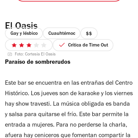
El Oasis
Gay y lésbico
Cuauhtémoc
precio
2
Crítica de Time Out
3
de
Foto: Cortesía El Oasis
de
4
Paraíso de sombrerudos
5
estrellas
Este bar se encuentra en las entrañas del Centro
Histórico. Los jueves son de karaoke y los viernes
hay show travesti. La música obligada es banda
y salsa para quitarse el frío. Este bar permite la
entrada a mujeres. Para no perderse la charla,
afuera hay ceniceros que fomentan compartir la