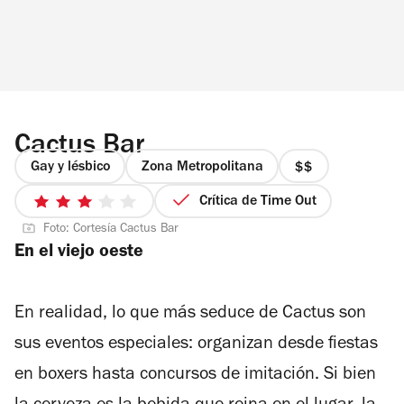
Cactus Bar
Gay y lésbico
Zona Metropolitana
precio
2
Crítica de Time Out
3
de
Foto: Cortesía Cactus Bar
de
4
En el viejo oeste
5
estrellas
En realidad, lo que más seduce de Cactus son
sus eventos especiales: organizan desde fiestas
en boxers hasta concursos de imitación. Si bien