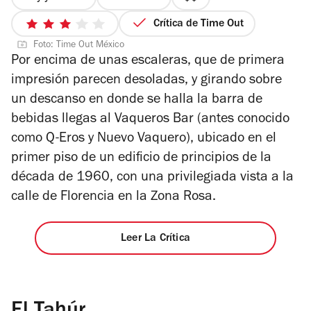
precio
2
Crítica de Time Out
3
de
Foto: Time Out México
de
4
Por encima de unas escaleras, que de primera
5
impresión parecen desoladas, y girando sobre
estrellas
un descanso en donde se halla la barra de
bebidas llegas al Vaqueros Bar (antes conocido
como Q-Eros y Nuevo Vaquero), ubicado en el
primer piso de un edificio de principios de la
década de 1960, con una privilegiada vista a la
calle de Florencia en la Zona Rosa.
Leer La Crítica