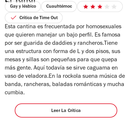
El Tahúr
Gay y lésbico
Cuauhtémoc
3
de
Crítica de Time Out
5
Esta cantina es frecuentada por homosexuales
estrellas
que quieren manejar un bajo perfil. Es famosa
por ser guarida de daddies y rancheros.Tiene
una estructura con forma de L y dos pisos, sus
mesas y sillas son pequeñas para que quepa
más gente. Aquí todavía se sirve caguama en
vaso de veladora.En la rockola suena música de
banda, rancheras, baladas románticas y mucha
cumbia.
Leer La Crítica