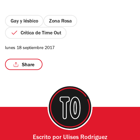
de
5
estrellas
Gay y lésbico
Zona Rosa
Crítica de Time Out
/8
lunes 18 septiembre 2017
Share
Escrito por
Ulises Rodríguez