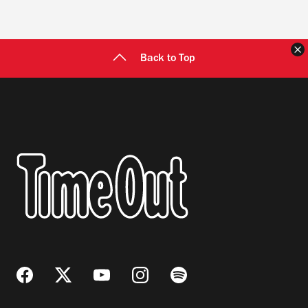
C
Back to Top