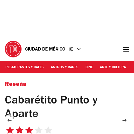
Ir
Ir
al
al
contenido
pie
de
página
CIUDAD DE MÉXICO
RESTAURANTES Y CAFES
ANTROS Y BARES
CINE
ARTE Y CULTURA
Foto: Alejandra Carbajal
Reseña
Cabarétito Punto y
Aparte
3