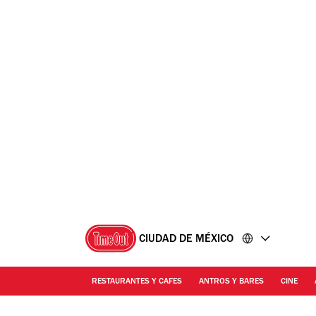
Ir
Ir
al
al
contenido
pie
de
página
CIUDAD DE MÉXICO
RESTAURANTES Y CAFES
ANTROS Y BARES
CINE