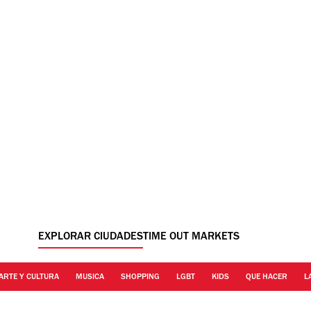
EXPLORAR CIUDADES
TIME OUT MARKETS
ARTE Y CULTURA
MUSICA
SHOPPING
LGBT
KIDS
QUE HACER
L