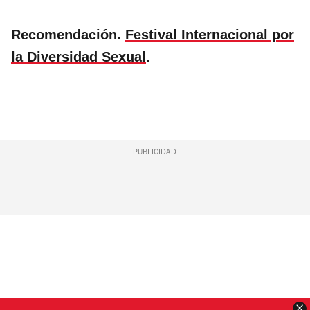
Recomendación.
Festival Internacional por
la Diversidad Sexual
.
PUBLICIDAD
C