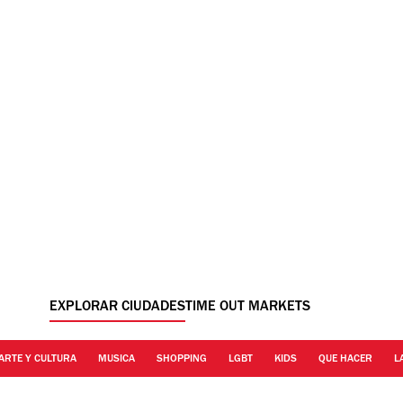
EXPLORAR CIUDADES
TIME OUT MARKETS
ARTE Y CULTURA
MUSICA
SHOPPING
LGBT
KIDS
QUE HACER
L