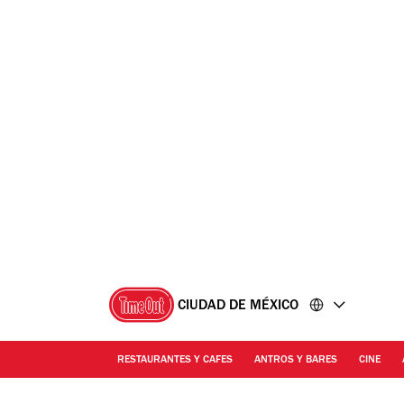
Ir
Ir
al
al
contenido
pie
de
página
CIUDAD DE MÉXICO
RESTAURANTES Y CAFES
ANTROS Y BARES
CINE