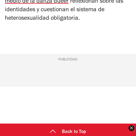
medio de la danza queer
reflexionan sobre las
identidades y cuestionan el sistema de
heterosexualidad obligatoria.
PUBLICIDAD
C
Back to Top