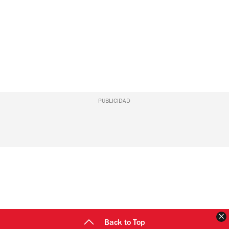
PUBLICIDAD
C
Back to Top