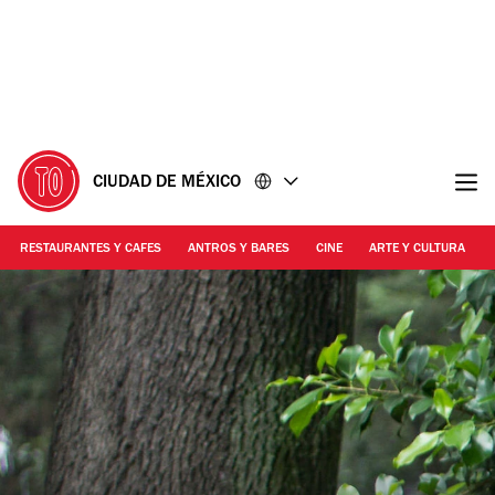
Ir
Ir
al
al
contenido
pie
de
página
CIUDAD DE MÉXICO
RESTAURANTES Y CAFES
ANTROS Y BARES
CINE
ARTE Y CULTURA