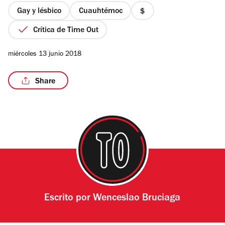
estrellas
Gay y lésbico
Cuauhtémoc
precio
1
Crítica de Time Out
de
4
/15
miércoles 13 junio 2018
Share
Escrito por
Wenceslao Bruciaga