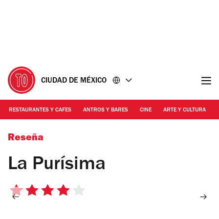
Ir
Ir
al
al
contenido
pie
de
página
CIUDAD DE MÉXICO
RESTAURANTES Y CAFES
ANTROS Y BARES
CINE
ARTE Y CULTURA
Foto: Tochiro Gallegos
Reseña
La Purísima
4
de
5