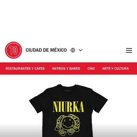
Ir
Ir
al
al
contenido
pie
de
página
CIUDAD DE MÉXICO
RESTAURANTES Y CAFES
ANTROS Y BARES
CINE
ARTE Y CULTURA