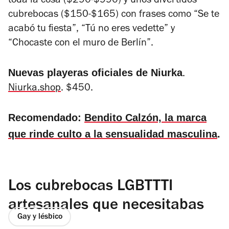
toda la cosa ($290-$990) y unos divertidos
cubrebocas ($150-$165) con frases como “Se te
acabó tu fiesta”, “Tú no eres vedette” y
“Chocaste con el muro de Berlín”.
Nuevas playeras oficiales de Niurka
.
Niurka.shop
. $450.
Recomendado:
Bendito Calzón, la marca
que rinde culto a la sensualidad masculina
.
Los cubrebocas LGBTTTI
artesanales que necesitabas
Gay y lésbico