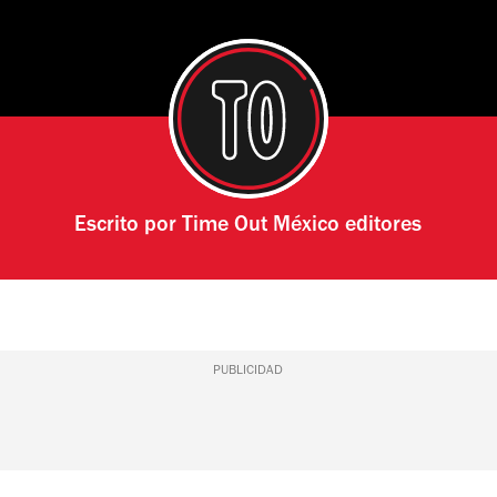
Escrito por
Time Out México editores
PUBLICIDAD