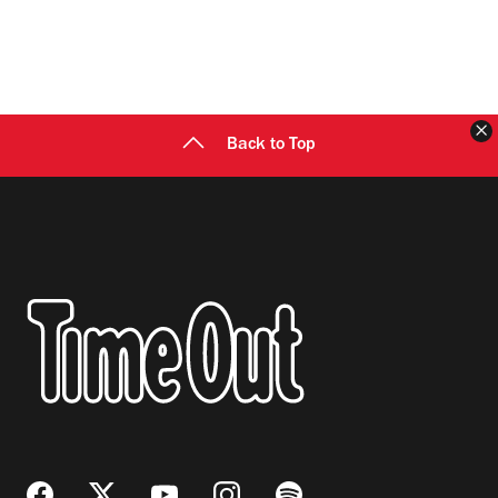
C
Back to Top