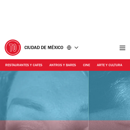
Ir
Ir
al
al
contenido
pie
de
página
CIUDAD DE MÉXICO
RESTAURANTES Y CAFES
ANTROS Y BARES
CINE
ARTE Y CULTURA