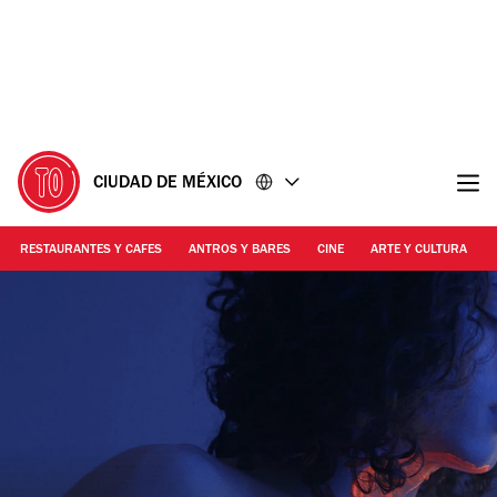
Ir
Ir
al
al
contenido
pie
de
página
CIUDAD DE MÉXICO
RESTAURANTES Y CAFES
ANTROS Y BARES
CINE
ARTE Y CULTURA