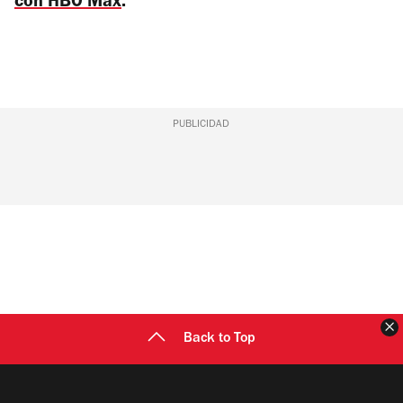
con HBO Max
.
PUBLICIDAD
C
Back to Top