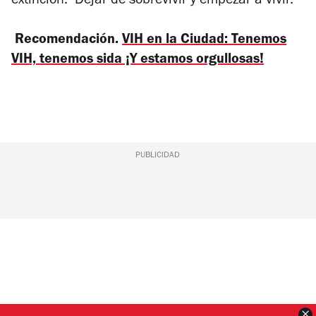
extinción. Dejar de sobrevivir y empezar a vivir.
Recomendación.
VIH en la Ciudad: Tenemos
VIH, tenemos sida ¡Y estamos orgullosas!
PUBLICIDAD
C