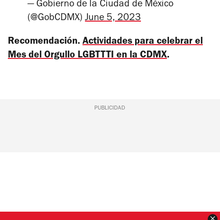
— Gobierno de la Ciudad de México
(@GobCDMX)
June 5, 2023
Recomendación.
Actividades para celebrar el
Mes del Orgullo LGBTTTI en la CDMX
.
PUBLICIDAD
C