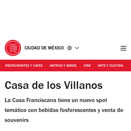
Ir
Ir
al
al
contenido
pie
de
página
CIUDAD DE MÉXICO
RESTAURANTES Y CAFES
ANTROS Y BARES
CINE
ARTE Y CULTURA
Foto: Cortesía Lotto Producciones
Casa de los Villanos
La Casa Franciscana tiene un nuevo spot
temático con bebidas fosforescentes y venta de
souvenirs