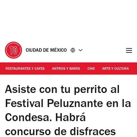
Ir
Ir
al
al
contenido
pie
de
página
CIUDAD DE MÉXICO
RESTAURANTES Y CAFES
ANTROS Y BARES
CINE
ARTE Y CULTURA
Foto: Cortesía Unsplash
Asiste con tu perrito al
Festival Peluznante en la
Condesa. Habrá
concurso de disfraces