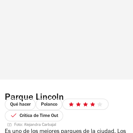
Parque Lincoln
Qué hacer
Polanco
4
de
Crítica de Time Out
5
Foto: Alejandra Carbajal
estrellas
Es uno de los mejores parques de la ciudad. Los