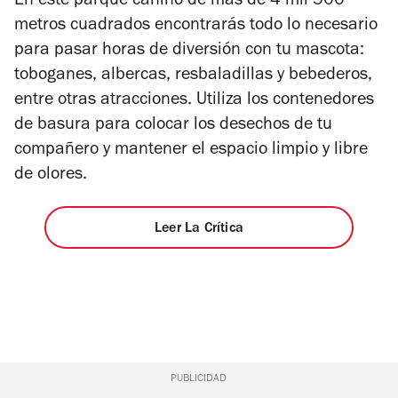
En este parque canino de más de 4 mil 500
5
metros cuadrados encontrarás todo lo necesario
estrellas
para pasar horas de diversión con tu mascota:
toboganes, albercas, resbaladillas y bebederos,
entre otras atracciones. Utiliza los contenedores
de basura para colocar los desechos de tu
compañero y mantener el espacio limpio y libre
de olores.
Leer La Crítica
PUBLICIDAD