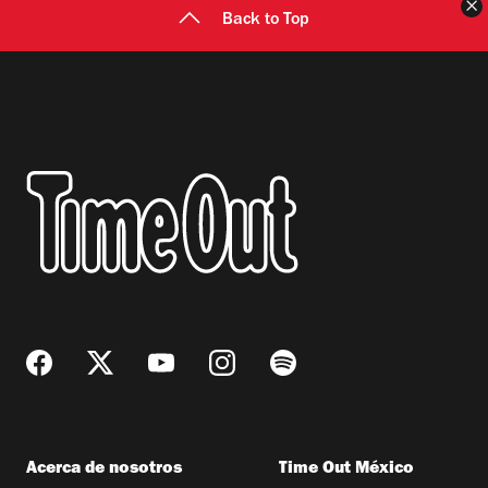
C
Back to Top
Acerca de nosotros
Time Out México