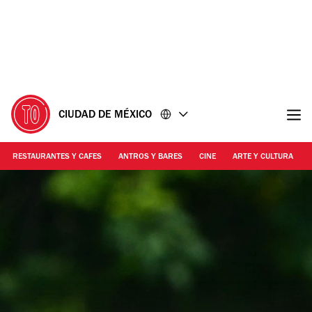
Ir
Ir
al
al
contenido
pie
de
página
CIUDAD DE MÉXICO
RESTAURANTES Y CAFES
ANTROS Y BARES
CINE
ARTE Y CULTURA