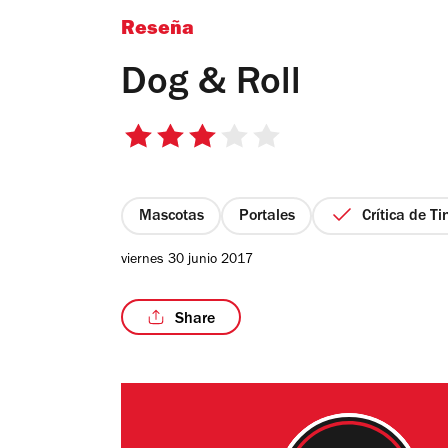
Reseña
Dog & Roll
3
de
5
estrellas
Mascotas
Portales
Crítica de T
viernes 30 junio 2017
Share