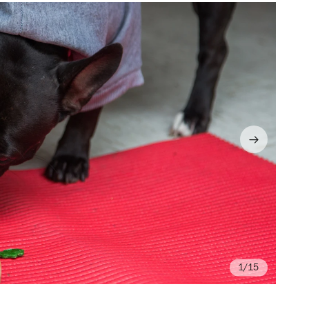
/15
Fo