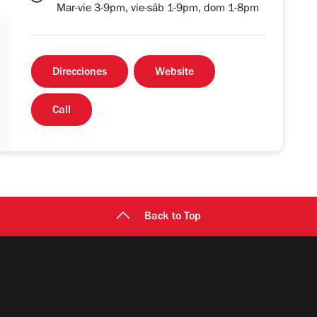
Mar-vie 3-9pm, vie-sáb 1-9pm, dom 1-8pm
Direcciones
Website
Call
Back to Top