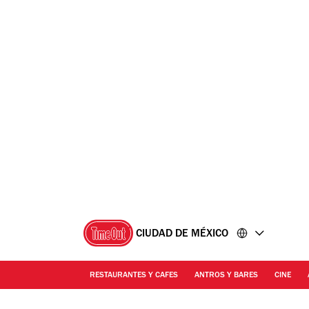
Ir
Ir
al
al
contenido
pie
de
página
CIUDAD DE MÉXICO
RESTAURANTES Y CAFES
ANTROS Y BARES
CINE