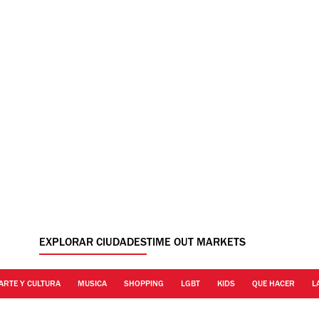
EXPLORAR CIUDADES
TIME OUT MARKETS
ARTE Y CULTURA
MUSICA
SHOPPING
LGBT
KIDS
QUE HACER
L