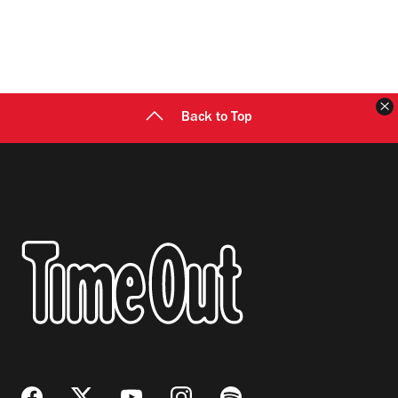
C
Back to Top