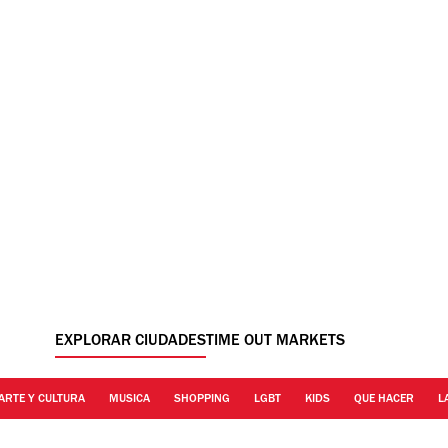
EXPLORAR CIUDADES
TIME OUT MARKETS
ARTE Y CULTURA
MUSICA
SHOPPING
LGBT
KIDS
QUE HACER
L