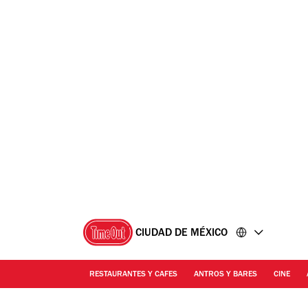
Ir
Ir
al
al
contenido
pie
de
página
CIUDAD DE MÉXICO
RESTAURANTES Y CAFES
ANTROS Y BARES
CINE