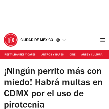
Ir
Ir
al
al
contenido
pie
de
página
CIUDAD DE MÉXICO
RESTAURANTES Y CAFES
ANTROS Y BARES
CINE
ARTE Y CULTURA
Foto: Cortesía Unsplash
¡Ningún perrito más con
miedo! Habrá multas en
CDMX por el uso de
pirotecnia