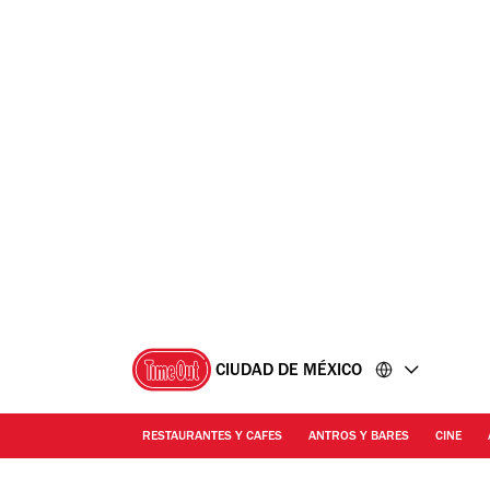
Ir
Ir
al
al
contenido
pie
de
página
CIUDAD DE MÉXICO
RESTAURANTES Y CAFES
ANTROS Y BARES
CINE