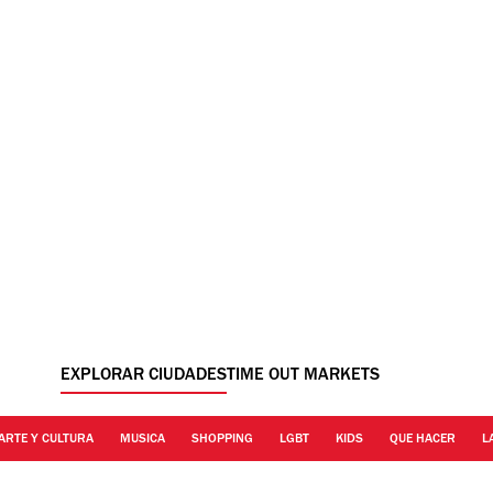
EXPLORAR CIUDADES
TIME OUT MARKETS
ARTE Y CULTURA
MUSICA
SHOPPING
LGBT
KIDS
QUE HACER
L