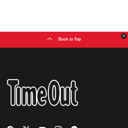
C
Back to Top