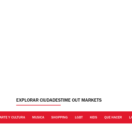
EXPLORAR CIUDADES
TIME OUT MARKETS
ARTE Y CULTURA
MUSICA
SHOPPING
LGBT
KIDS
QUE HACER
L