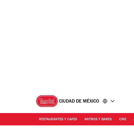
Ir
Ir
al
al
contenido
pie
de
página
CIUDAD DE MÉXICO
RESTAURANTES Y CAFES
ANTROS Y BARES
CINE