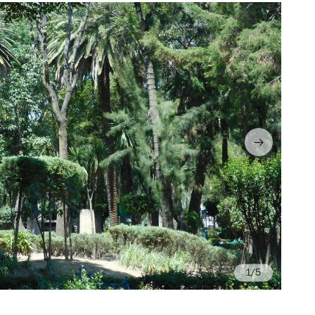
/5
Fo