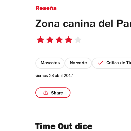
Reseña
Zona canina del Pa
4
de
5
estrellas
Mascotas
Narvarte
Crítica de T
viernes 28 abril 2017
Share
Time Out dice