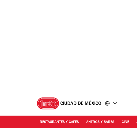
Ir
Ir
al
al
contenido
pie
de
página
CIUDAD DE MÉXICO
RESTAURANTES Y CAFES
ANTROS Y BARES
CINE