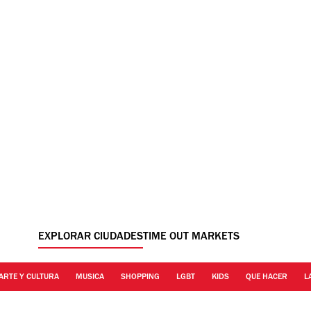
EXPLORAR CIUDADES
TIME OUT MARKETS
ARTE Y CULTURA
MUSICA
SHOPPING
LGBT
KIDS
QUE HACER
L