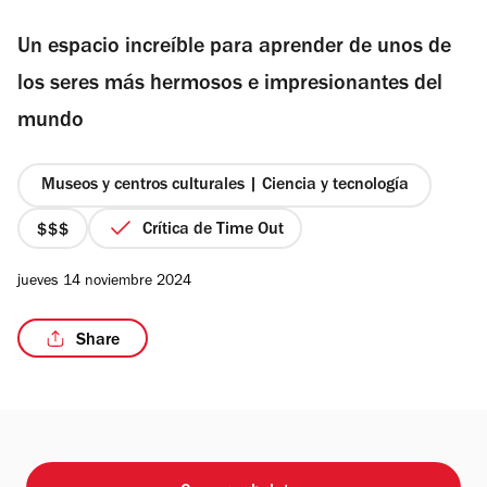
de
Un espacio increíble para aprender de unos de
5
estrellas
los seres más hermosos e impresionantes del
/4
mundo
Museos y centros culturales | Ciencia y tecnología
Crítica de Time Out
precio
3
jueves 14 noviembre 2024
de
4
Share