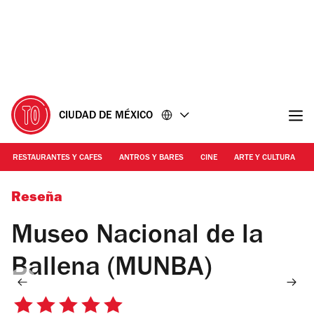
Ir
Ir
al
al
contenido
pie
de
página
CIUDAD DE MÉXICO
RESTAURANTES Y CAFES
ANTROS Y BARES
CINE
ARTE Y CULTURA
Foto: Cortesía
Reseña
Museo Nacional de la
Ballena (MUNBA)
5