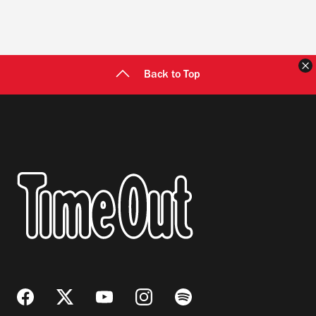
C
Back to Top