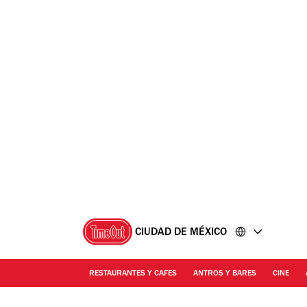
Ir
Ir
al
al
contenido
pie
de
página
CIUDAD DE MÉXICO
RESTAURANTES Y CAFES
ANTROS Y BARES
CINE