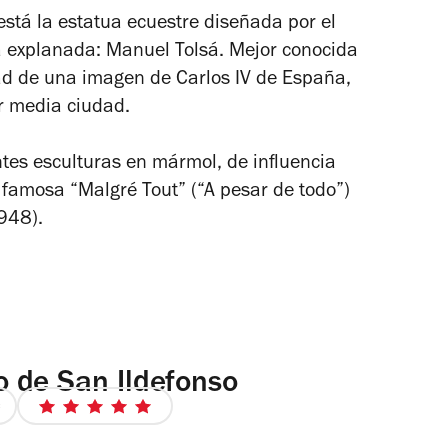
5
stá la estatua ecuestre diseñada por el
estrellas
a explanada: Manuel Tolsá. Mejor conocida
dad de una imagen de Carlos IV de España,
r media ciudad.
tes esculturas en mármol, de influencia
a famosa “Malgré Tout” (“A pesar de todo”)
948).
 de San Ildefonso
5
de