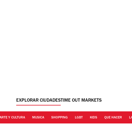
EXPLORAR CIUDADES
TIME OUT MARKETS
ARTE Y CULTURA
MUSICA
SHOPPING
LGBT
KIDS
QUE HACER
L