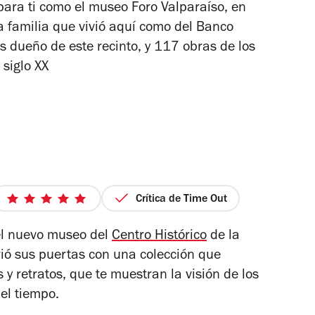
 para ti como el museo Foro Valparaíso, en
la familia que vivió aquí como del Banco
 dueño de este recinto, y 117 obras de los
 siglo XX
Crítica de Time Out
5
de
e
l nuevo museo del
Centro Histórico
de la
5
ió sus puertas con una colección que
estrellas
 y retratos, que te muestran la visión de los
del tiempo.