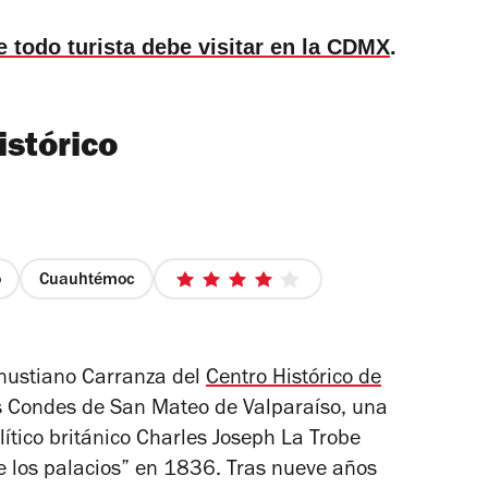
 todo turista debe visitar en la CDMX
.
istórico
o
Cuauhtémoc
4
de
5
estrellas
Venustiano Carranza del
Centro Histórico de
os Condes de San Mateo de Valparaíso, una
lítico británico Charles Joseph La Trobe
e los palacios” en 1836. Tras nueve años