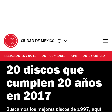
Ir
Ir
al
al
contenido
pie
de
página
CIUDAD DE MÉXICO
RESTAURANTES Y CAFES
ANTROS Y BARES
CINE
ARTE Y CULTURA
20 discos que
cumplen 20 años
en 2017
Buscamos los mejores discos de 1997, aquí