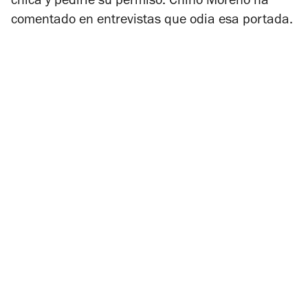
chica y pedirle su permiso. Chino Moreno ha
comentado en entrevistas que odia esa portada.