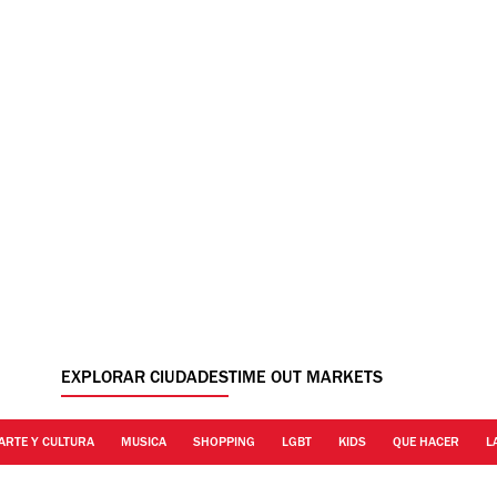
EXPLORAR CIUDADES
TIME OUT MARKETS
ARTE Y CULTURA
MUSICA
SHOPPING
LGBT
KIDS
QUE HACER
L