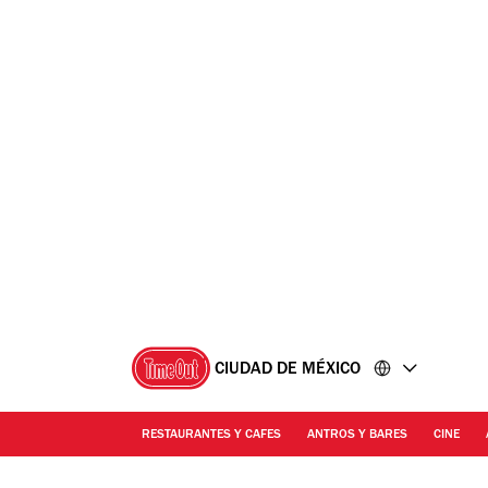
Ir
Ir
al
al
contenido
pie
de
página
CIUDAD DE MÉXICO
RESTAURANTES Y CAFES
ANTROS Y BARES
CINE