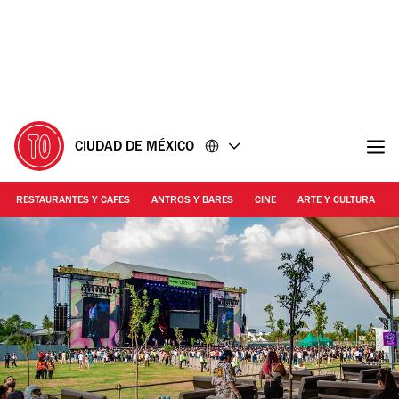
Ir
Ir
al
al
contenido
pie
de
página
CIUDAD DE MÉXICO
RESTAURANTES Y CAFES
ANTROS Y BARES
CINE
ARTE Y CULTURA