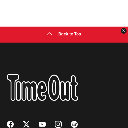
C
Back to Top