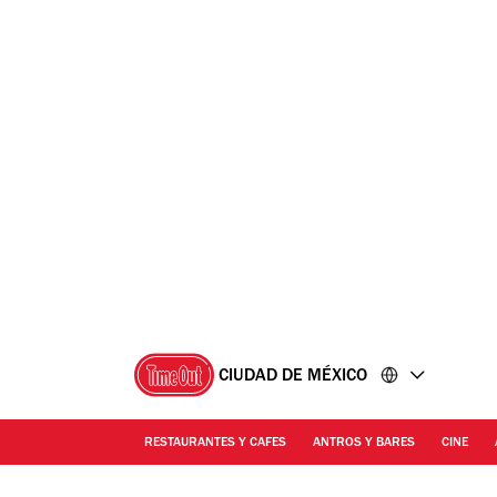
Ir
Ir
al
al
contenido
pie
de
página
CIUDAD DE MÉXICO
RESTAURANTES Y CAFES
ANTROS Y BARES
CINE