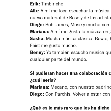
Erik:
Timbiriche
Alix:
A mí me toca escuchar la música de
nuevo material de Bosé y de los artis
Diego:
Bob James, Muse y mucha come
Mariana:
A mí me gusta la música en g
Sasha:
Mucha música clásica, Bowie, B
Feist me gusto mucho.
Benny:
Yo también escucho música que
cualquier parte del mundo.
Si pudieran hacer una colaboración c
¿cuál sería?
Mariana:
Mecano, con nuestro padrino
Diego:
Con Parchis. Volver a estar con 
¿Qué es lo más raro que les ha dicho