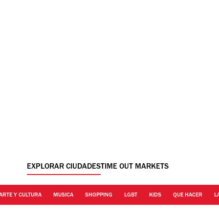
EXPLORAR CIUDADES
TIME OUT MARKETS
ARTE Y CULTURA
MUSICA
SHOPPING
LGBT
KIDS
QUE HACER
L