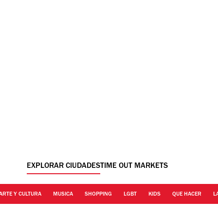
EXPLORAR CIUDADES
TIME OUT MARKETS
ARTE Y CULTURA
MUSICA
SHOPPING
LGBT
KIDS
QUE HACER
L