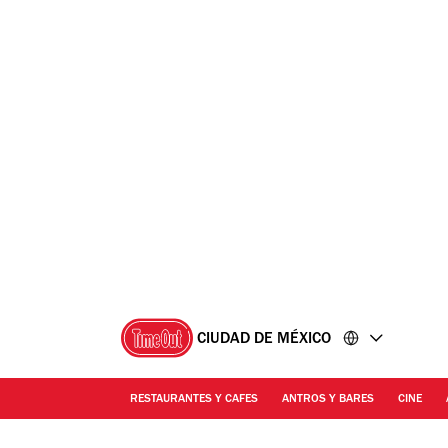
Ir
Ir
al
al
contenido
pie
de
página
CIUDAD DE MÉXICO
RESTAURANTES Y CAFES
ANTROS Y BARES
CINE