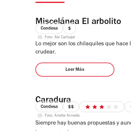
Miscelánea El arbolito
Condesa
precio
Foto: Ale Carbajal
1
Lo mejor son los chilaquiles que hace
de
crudear.
4
Leer Más
Caradura
Condesa
precio
3
Foto: Ariette Armella
2
de
Siempre hay buenas propuestas y aunq
de
5
4
estrellas