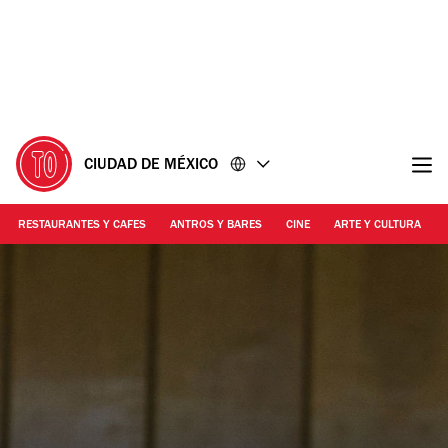
Ir
Ir
al
al
contenido
pie
de
página
CIUDAD DE MÉXICO
RESTAURANTES Y CAFES
ANTROS Y BARES
CINE
ARTE Y CULTURA